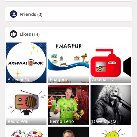
Friends
(0)
Likes
(14)
Arsenal No
Enagpur
Arsenal Tv
Radio Wall
Bernd Leno
Dave Musta