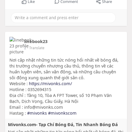
Like
Comment
Share
linebook23
2
- Translate
Nơi cập nhật những tin tức nóng hổi nhất về bóng đá,
thị trường chuyển nhượng cầu thủ, thông tin về các
huấn luyện viên, sân vận động, và những câu chuyện
sôi động xung quanh thế giới sân cỏ.
Website :
https://mivonks.com/
Hotline : 0352694315
Địa chỉ : Tầng 10, Tòa A FPT Tower, số 10 Phạm Văn
Bạch, Dịch Vọng, Cầu Giấy, Hà Nội
Email : info@mivonks.com
Hastag :
#mivonks
#mivonkscom
Mivonks.com- Tạp Chí Bóng Đá, Tin Nhanh Bóng Đá
Nơi cập nhật những tin tức nóng hổi nhất về bóng đá, thị