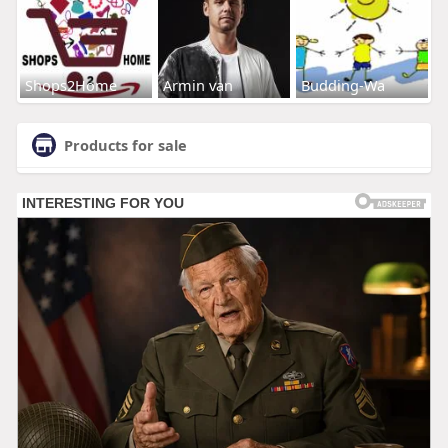
Shops2Home
Armin van
Budding-Wa
Products for sale