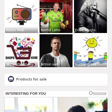
Radio Wall
Bernd Leno
Dave Musta
Shops2Home
Armin van
Budding-Wa
Products for sale