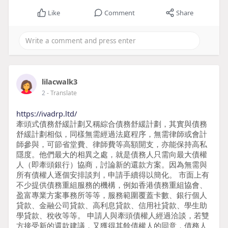
Like
Comment
Share
lilacwalk3
2
- Translate
https://ivadrp.ltd/
牽頭式債務舒緩計劃又稱綜合債務舒緩計劃，其實與債務
舒緩計劃相似，同樣無需經過法庭程序，無需律師或會計
師參與，可節省堂費、律師費等高額開支，亦能保持高私
隱度。他們最大的相異之處，就是債務人只需向最大債權
人（即牽頭銀行）協商，討論新的還款方案。因為無需與
所有債權人逐個安排談判，申請手續得以簡化。 市面上有
不少提供債務重組服務的機構，例如香港債務重組協會、
盈富專業方案事務所等等，服務範圍覆蓋卡數、銀行個人
貸款、金融公司貸款、高利息貸款、信用社貸款、學生助
學貸款、稅收等等。 申請人與牽頭債權人經過洽談，若雙
方接受新的還款建議，又獲得其餘債權人的同意，債務人