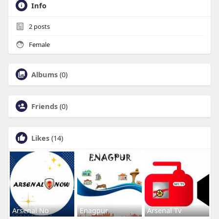
Info
2
posts
Female
Albums
(0)
Friends
(0)
Likes
(14)
Arsenal No
Enagpur
Arsenal Tv