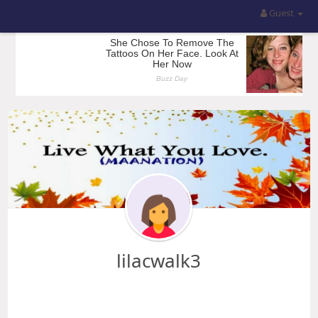
Guest
lilacwalk3