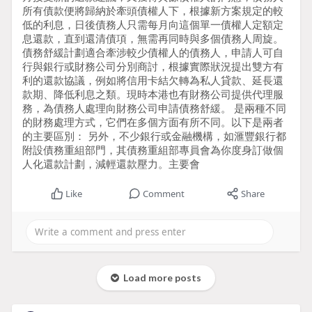
所有債款便將歸納於牽頭債權人下，根據新方案規定的較
低的利息，日後債務人只需每月向這個單一債權人定額定
息還款，直到還清債項，無需再同時與多個債務人周旋。
債務舒緩計劃適合牽涉較少債權人的債務人，申請人可自
行與銀行或財務公司分別商討，根據實際狀況提出雙方有
利的還款協議，例如將信用卡結欠轉為私人貸款、延長還
款期、降低利息之類。現時本港也有財務公司提供代理服
務，為債務人處理向財務公司申請債務舒緩。 是兩種不同
的財務處理方式，它們在多個方面有所不同。以下是兩者
的主要區別： 另外，不少銀行或金融機構，如滙豐銀行都
附設債務重組部門，其債務重組部專員會為你度身訂做個
人化還款計劃，減輕還款壓力。主要會
Like
Comment
Share
Load more posts