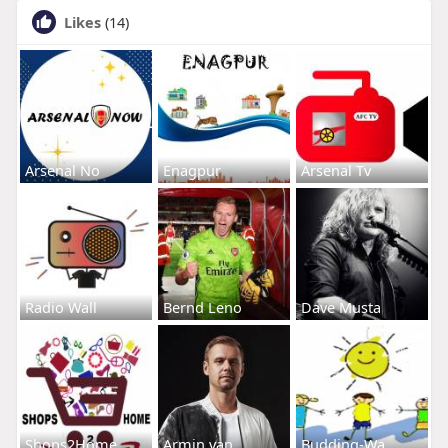
Likes
(14)
Arsenal No
Enagpur
Arsenal Tv
Radio Wall
Bernd Leno
Dave Musta
Shops2Home
Armin van
Budding-Wa