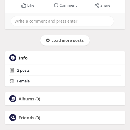
Like
Comment
Share
Load more posts
Info
2
posts
Female
Albums
(0)
Friends
(0)