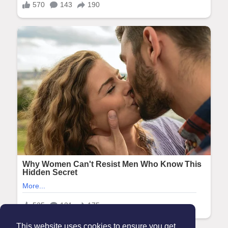
This website uses cookies to ensure you get