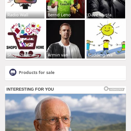
Radio Wall
Bernd Leno
Dave Musta
Shops2Home
Armin van
Budding-Wa
Products for sale