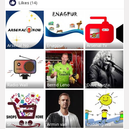
Likes
(14)
Arsenal No
Enagpur
Arsenal Tv
Radio Wall
Bernd Leno
Dave Musta
Shops2Home
Armin van
Budding-Wa