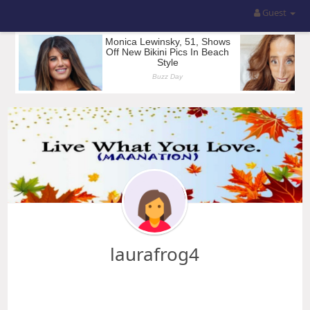
Guest
laurafrog4