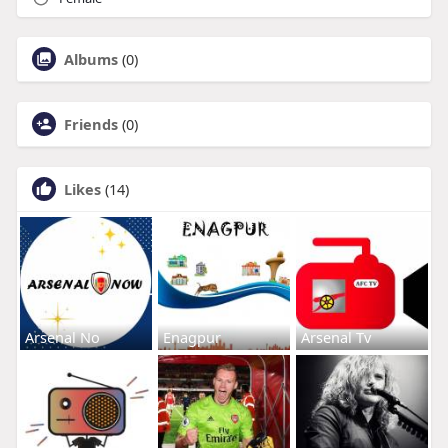
Albums
(0)
Friends
(0)
Likes
(14)
Arsenal No
Enagpur
Arsenal Tv