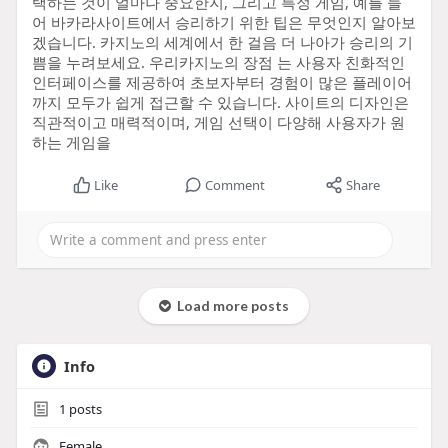
택하는 것이 얼마나 중요한지, 그리고 특정 게임, 예를 들
어 바카라사이트에서 승리하기 위한 팁은 무엇인지 알아보
겠습니다. 카지노의 세계에서 한 걸음 더 나아가 승리의 기
쁨을 누려보세요. 우리카지노의 장점 는 사용자 친화적인
인터페이스를 제공하여 초보자부터 경험이 많은 플레이어
까지 모두가 쉽게 접근할 수 있습니다. 사이트의 디자인은
직관적이고 매력적이며, 게임 선택이 다양해 사용자가 원
하는 게임을
Like
Comment
Share
Load more posts
Info
1
posts
Female