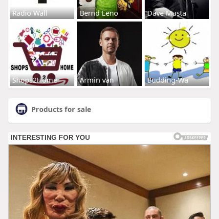
Radio Wall
Bernd Leno
Dave Musta
Shops2Home
Armin van
Budding-Wa
Products for sale