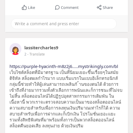
Like
Comment
Share
lassitercharles9
2
- Translate
https://purple-hyacinth-m8z2j6.....mystrikingly.com/bl
เว็บไซต์สล็อตที่มีมาตรฐาน เป็นที่นิยมเยอะขึ้นเรื่อยๆในสมัย
ดิจิทัล สล็อตผลกำไรมาก แบบเริ่มแรกในแบบอิเล็กทรอนิกส์
กลุ่มนี้ช่วยทำให้ผู้เล่นสามารถเพลินกั ้านของตนได้ ด้วยการ
เข้าถึงที่ง่ายมากรวมทั้งตัวเลือกการพนันและก็การชนะที่ไม่จบ
ไม่สิ้น สล็อตออนไลน์ได้ปฏิรูปอุตสาหกรรมการเดิมพัน ใน
เนื้อหานี้ พวกเราจะตรวจสอบความเป็นมาของสล็อตออนไลน์
ความสบายสำหรับเพื่อการลงทุนเงินปริมาณเท่าไรก็ได้ ความ
สบายสำหรับเพื่อการฝากและก็เบิกเงิน โปรโมชั่นเยอะแยะ
รวมทั้งสิทธิพิเศษที่มาพร้อมทั้งการเป็นพวกสล็อตออนไลน์
สล็อตคืนยอดเสีย ลงทุนง่าย ด้วยเงินปริม