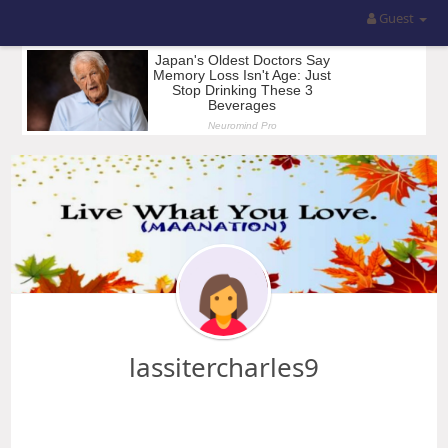
Guest
lassitercharles9