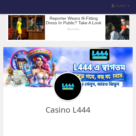
Guest
Casino L444