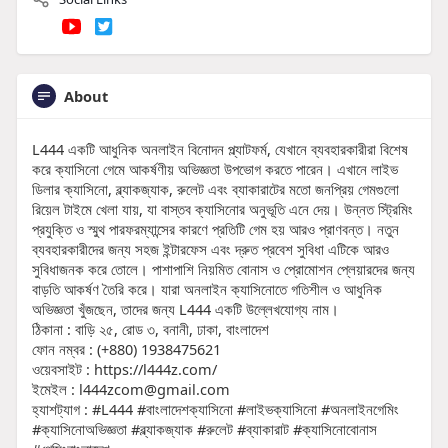
About
L444 একটি আধুনিক অনলাইন বিনোদন প্ল্যাটফর্ম, যেখানে ব্যবহারকারীরা বিশেষ
করে ক্যাসিনো গেমে আকর্ষণীয় অভিজ্ঞতা উপভোগ করতে পারেন। এখানে লাইভ
ডিলার ক্যাসিনো, ব্ল্যাকজ্যাক, রুলেট এবং ব্যাকারাটের মতো জনপ্রিয় গেমগুলো
রিয়েল টাইমে খেলা যায়, যা বাস্তব ক্যাসিনোর অনুভূতি এনে দেয়। উন্নত স্ট্রিমিং
প্রযুক্তি ও স্মুথ পারফরম্যান্সের কারণে প্রতিটি গেম হয় আরও প্রাণবন্ত। নতুন
ব্যবহারকারীদের জন্য সহজ ইন্টারফেস এবং দ্রুত প্রবেশ সুবিধা এটিকে আরও
সুবিধাজনক করে তোলে। পাশাপাশি নিয়মিত বোনাস ও প্রোমোশন প্লেয়ারদের জন্য
বাড়তি আকর্ষণ তৈরি করে। যারা অনলাইন ক্যাসিনোতে গতিশীল ও আধুনিক
অভিজ্ঞতা খুঁজছেন, তাদের জন্য L444 একটি উল্লেখযোগ্য নাম।
ঠিকানা : বাড়ি ২৫, রোড ৩, বনানী, ঢাকা, বাংলাদেশ
ফোন নম্বর : (+880) 1938475621
ওয়েবসাইট : https://l444z.com/
ইমেইল : l444zcom@gmail.com
হ্যাশট্যাগ : #L444 #বাংলাদেশক্যাসিনো #লাইভক্যাসিনো #অনলাইনগেমিং
#ক্যাসিনোঅভিজ্ঞতা #ব্ল্যাকজ্যাক #রুলেট #ব্যাকারাট #ক্যাসিনোবোনাস