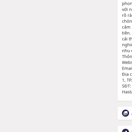
phon
với 
rõ r
chón
cảm 
tiên
cải t
nghi
nhu 
Thôn
Webs
Emai
Địa 
1, T
SĐT:
Hast