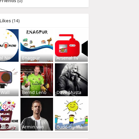
Friends
(0)
Likes
(14)
al No
Enagpur
Arsenal Tv
 Wall
Bernd Leno
Dave Musta
s2Home
Armin van
Budding-Wa