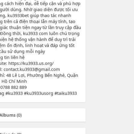
g cách hiện đại, dễ tiếp cận và phù hợp
người dùng. Nhờ giao diện được tối ưu
àng, ku3933bet giúp thao tác nhanh
g trên cả điện thoại lẫn máy tính, tạo
giác thuận tiện ngay từ lần truy cập đầu
. Đồng thời, ku3933 com luôn chú trọng
hiện hệ thống vận hành để duy trì trải
ệm ổn định, linh hoạt và đáp ứng tốt
cầu sử dụng mỗi ngày
g tin liên hệ
ite: https://ku3933.us.org/
l: contact.ku3933@gmail.com
chỉ: 48 Lê Lợi, Phường Bến Nghé, Quận
P. Hồ Chí Minh
 0788 882 889
ag #ku3933 #ku3933usorg #taiku3933
Albums
(0)