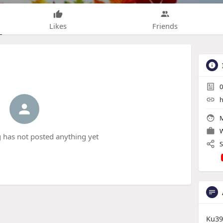
Likes
Friends
0
h
M
W
 has not posted anything yet
S
Ku393