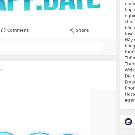
nhiề
hấp 
nghi
chơi
bắn 
Comment
Share
tuyến
Hãy 
hàng
thưở
Thông
Thươ
Webs
e
Địa 
Emai
Phon
Hast
#tra