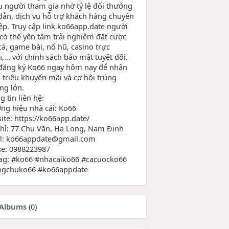
u người tham gia nhờ tỷ lệ đổi thưởng
dẫn, dịch vụ hỗ trợ khách hàng chuyên
ệp. Truy cập link ko66app.date người
 có thể yên tâm trải nghiệm đặt cược
cá, game bài, nổ hũ, casino trực
,... với chính sách bảo mật tuyệt đối.
đăng ký Ko66 ngay hôm nay để nhận
 triệu khuyến mãi và cơ hội trúng
ng lớn.
 tin liên hệ:
ng hiệu nhà cái: Ko66
ite: https://ko66app.date/
chỉ: 77 Chu Văn, Hạ Long, Nam Định
l: ko66appdate@gmail.com
e: 0988223987
ag: #ko66 #nhacaiko66 #cacuocko66
ngchuko66 #ko66appdate
Albums
(0)