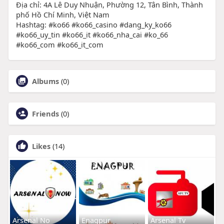
Địa chỉ: 4A Lê Duy Nhuận, Phường 12, Tân Bình, Thành
phố Hồ Chí Minh, Việt Nam
Hashtag: #ko66 #ko66_casino #dang_ky_ko66
#ko66_uy_tin #ko66_it #ko66_nha_cai #ko_66
#ko66_com #ko66_it_com
Albums
(0)
Friends
(0)
Likes
(14)
Arsenal No
Enagpur
Arsenal Tv