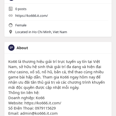
0
posts
https://ko666.it.com/
Female
Located in Ho Chi Minh, Viet Nam
About
Ko66 là thương hiệu giải trí trực tuyến uy tín tại Việt
Nam, sở hữu hệ sinh thái giải trí đa dạng và hiện đại
như casino, xổ số, nổ hũ, bắn cá, thể thao cùng nhiều
game bài hấp dẫn. Tham gia Ko66 ngay hôm nay để
nhận ưu đãi tân thủ giá trị và các chương trình khuyến
mãi độc quyền được cập nhật mỗi ngày.
Thông tin liên hệ:
Doanh nghiệp: Ko66
Website: https://ko666.it.com/
Số Điện Thoại: 0979115629
Email: admin@ko666.it.com