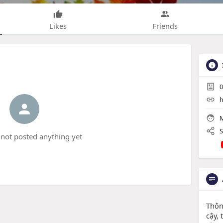
Likes
Friends
0
h
M
S
not posted anything yet
Thông
cậy,