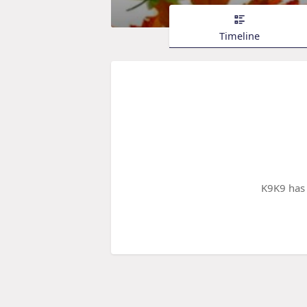
Timeline
K9K9 has 