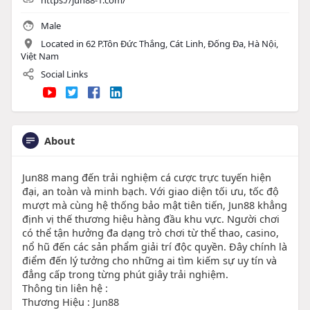
Male
Located in 62 P.Tôn Đức Thắng, Cát Linh, Đống Đa, Hà Nội,
Việt Nam
Social Links
About
Jun88 mang đến trải nghiệm cá cược trực tuyến hiện
đại, an toàn và minh bạch. Với giao diện tối ưu, tốc độ
mượt mà cùng hệ thống bảo mật tiên tiến, Jun88 khẳng
định vị thế thương hiệu hàng đầu khu vực. Người chơi
có thể tận hưởng đa dạng trò chơi từ thể thao, casino,
nổ hũ đến các sản phẩm giải trí độc quyền. Đây chính là
điểm đến lý tưởng cho những ai tìm kiếm sự uy tín và
đẳng cấp trong từng phút giây trải nghiệm.
Thông tin liên hệ :
Thương Hiệu : Jun88