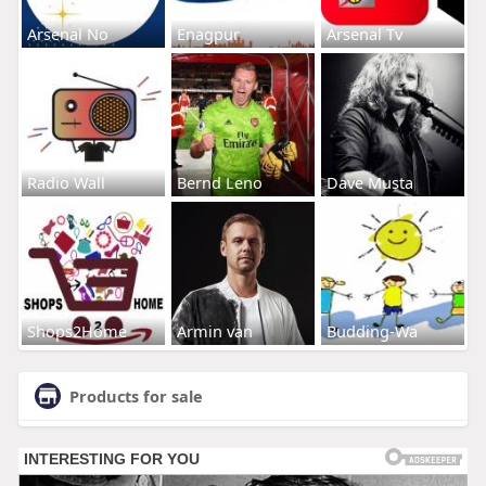
Arsenal No
Enagpur
Arsenal Tv
Radio Wall
Bernd Leno
Dave Musta
Shops2Home
Armin van
Budding-Wa
Products for sale