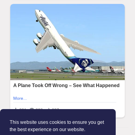
This website uses cookies to ensure you get
the best experience on our website.
© 2026 Maanation