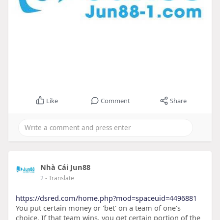
Like
Comment
Share
Nhà Cái Jun88
2
- Translate
https://dsred.com/home.php?mod=spaceuid=4496881
You put certain money or 'bet' on a team of one's
choice. If that team wins, you get certain portion of the