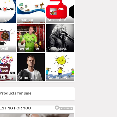
al No
Enagpur
Arsenal Tv
 Wall
Bernd Leno
Dave Musta
s2Home
Armin van
Budding-Wa
Products for sale