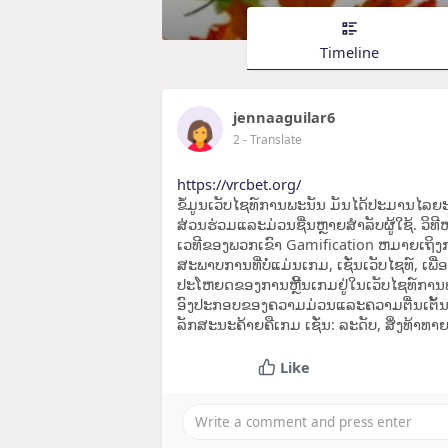
Timeline
jennaaguilar6
2
- Translate
https://vrcbet.org/
ຂໍ້ມູນເວັບໄຊທ໌ການພະນັນ ມັນໄດ້ປະມານໄລຍະ
ສ່ວນຮ່ວມແລະມ່ວນຊື່ນຫຼາຍສໍາລັບຜູ້ໃຊ້. ວິທ
ເວທີຂອງພວກເຂົາ Gamification ຫມາຍເຖ
ສະພາບການທີ່ບໍ່ແມ່ນເກມ, ເຊັ່ນເວັບໄຊທ໌, ເ
ປະໂຫຍດຂອງການຫຼີ້ນເກມຢູ່ໃນເວັບໄຊທ໌ການພະ
ອົງປະກອບຂອງຄວາມມ່ວນແລະຄວາມຕື່ນເຕັ
ລັກສະນະຄ້າຍຄືເກມ ເຊັ່ນ: ລະດັບ, ສິ່ງທ້າທ
Like