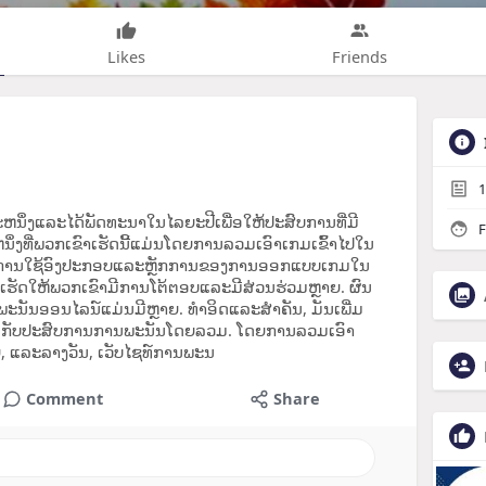
Likes
Friends
1
ຫນຶ່ງແລະໄດ້ພັດທະນາໃນໄລຍະປີເພື່ອໃຫ້ປະສົບການທີ່ມີ
F
ີຫນຶ່ງທີ່ພວກເຂົາເຮັດນີ້ແມ່ນໂດຍການລວມເອົາເກມເຂົ້າໄປໃນ
ິງການໃຊ້ອົງປະກອບແລະຫຼັກການຂອງການອອກແບບເກມໃນ
ພື່ອເຮັດໃຫ້ພວກເຂົາມີການໂຕ້ຕອບແລະມີສ່ວນຮ່ວມຫຼາຍ. ຜົນ
ນັນອອນໄລນ໌ແມ່ນມີຫຼາຍ. ທໍາອິດແລະສໍາຄັນ, ມັນເພີ່ມ
້ນກັບປະສົບການການພະນັນໂດຍລວມ. ໂດຍການລວມເອົາ
າຍ, ແລະລາງວັນ, ເວັບໄຊທ໌ການພະນ
Comment
Share