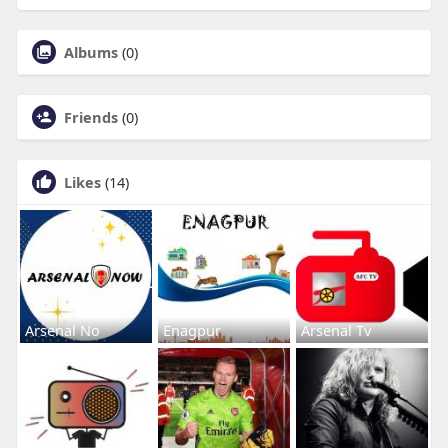
Albums
(0)
Friends
(0)
Likes
(14)
Arsenal No
Enagpur
Arsenal Tv