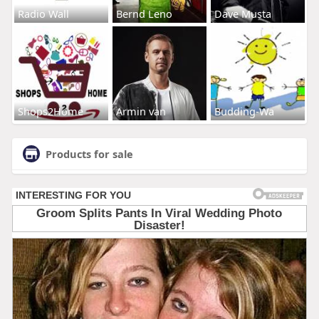
Radio Wall
Bernd Leno
Dave Musta
Shops2Home
Armin van
Budding-Wa
Products for sale