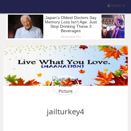
Guest
jailturkey4