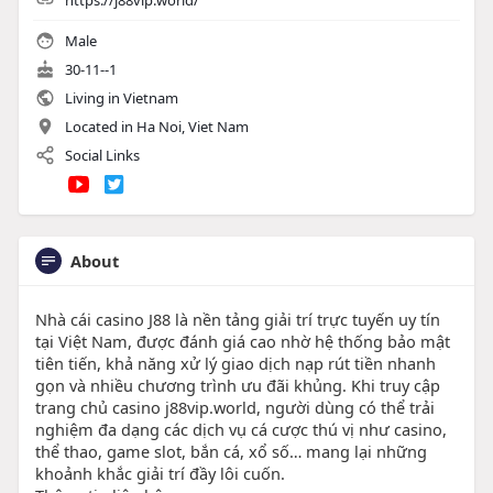
Male
30-11--1
Living in Vietnam
Located in Ha Noi, Viet Nam
Social Links
About
Nhà cái casino J88 là nền tảng giải trí trực tuyến uy tín
tại Việt Nam, được đánh giá cao nhờ hệ thống bảo mật
tiên tiến, khả năng xử lý giao dịch nạp rút tiền nhanh
gọn và nhiều chương trình ưu đãi khủng. Khi truy cập
trang chủ casino j88vip.world, người dùng có thể trải
nghiệm đa dạng các dịch vụ cá cược thú vị như casino,
thể thao, game slot, bắn cá, xổ số… mang lại những
khoảnh khắc giải trí đầy lôi cuốn.