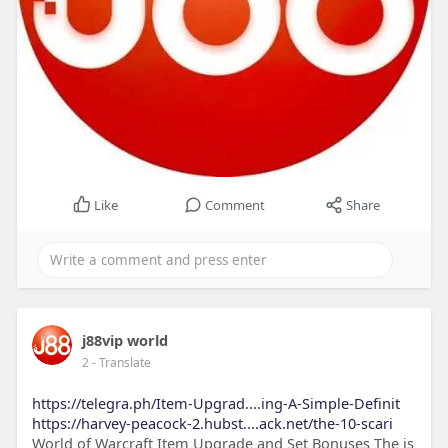
Like
Comment
Share
j88vip world
2
- Translate
https://telegra.ph/Item-Upgrad....ing-A-Simple-Definit
https://harvey-peacock-2.hubst....ack.net/the-10-scari
World of Warcraft Item Upgrade and Set Bonuses The is