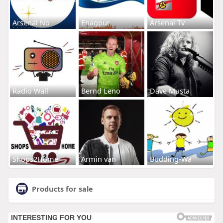
Arsenal No
Enagpur
Arsenal Tv
Radio Wall
Bernd Leno
Dave Musta
Shops2Home
Armin van
Budding-Wa
Products for sale