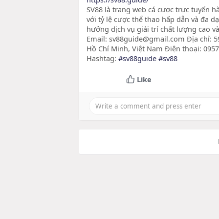
SV88 là trang web cá cược trực tuyến h
với tỷ lệ cược thể thao hấp dẫn và đa d
hưởng dịch vụ giải trí chất lượng cao 
Email: sv88guide@gmail.com Địa chỉ: 
Hồ Chí Minh, Việt Nam Điện thoại: 095
Hashtag:
#sv88guide
#sv88
Like