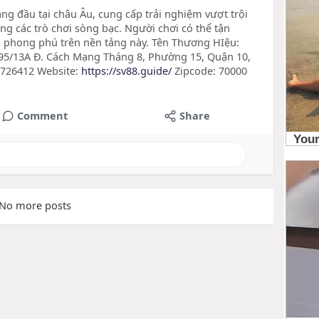
àng đầu tại châu Âu, cung cấp trải nghiệm vượt trội
ạng các trò chơi sòng bạc. Người chơi có thể tận
và phong phú trên nền tảng này. Tên Thương HIệu:
595/13A Đ. Cách Mạng Tháng 8, Phường 15, Quận 10,
7726412 Website:
https://sv88.guide/
Zipcode: 70000
Comment
Share
No more posts