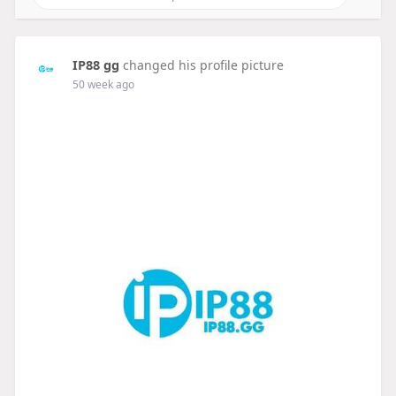
IP88 gg
changed his profile picture
50 week ago