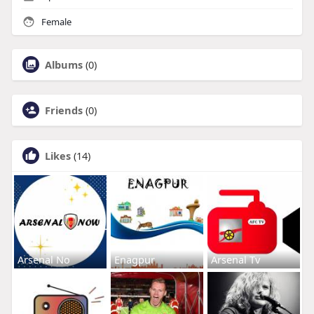
Female
Albums
(0)
Friends
(0)
Likes
(14)
Arsenal No
Enagpur
Arsenal Tv