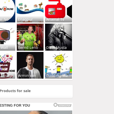
al No
Enagpur
Arsenal Tv
 Wall
Bernd Leno
Dave Musta
s2Home
Armin van
Budding-Wa
Products for sale