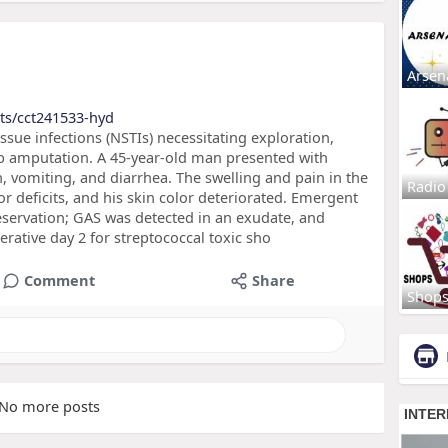
Arsen
ts/cct241533-hyd
ssue infections (NSTIs) necessitating exploration,
b amputation. A 45-year-old man presented with
on, vomiting, and diarrhea. The swelling and pain in the
Radio
 deficits, and his skin color deteriorated. Emergent
servation; GAS was detected in an exudate, and
tive day 2 for streptococcal toxic sho
Comment
Share
Shop
No more posts