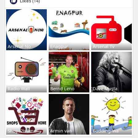
Likes
(14)
Arsenal No
Enagpur
Arsenal Tv
Radio Wall
Bernd Leno
Dave Musta
Shops2Home
Armin van
Budding-Wa