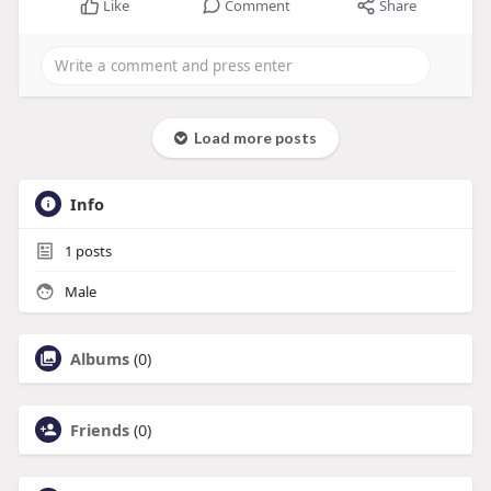
Like
Comment
Share
Load more posts
Info
1
posts
Male
Albums
(0)
Friends
(0)