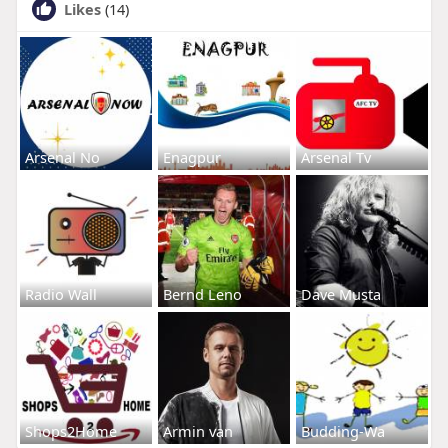
Likes
(14)
Arsenal No
Enagpur
Arsenal Tv
Radio Wall
Bernd Leno
Dave Musta
Shops2Home
Armin van
Budding-Wa