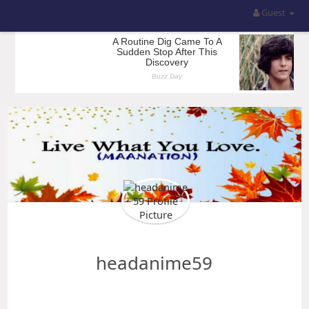
Guest
headanime59