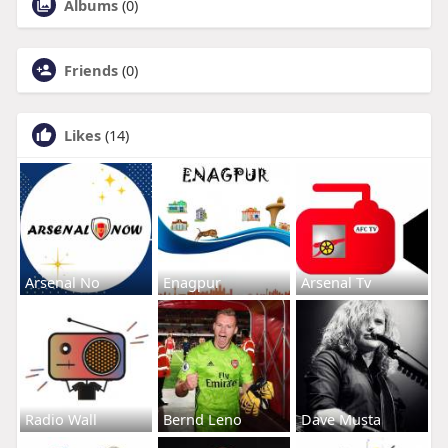
Albums
(0)
Friends
(0)
Likes
(14)
Arsenal No
Enagpur
Arsenal Tv
Radio Wall
Bernd Leno
Dave Musta