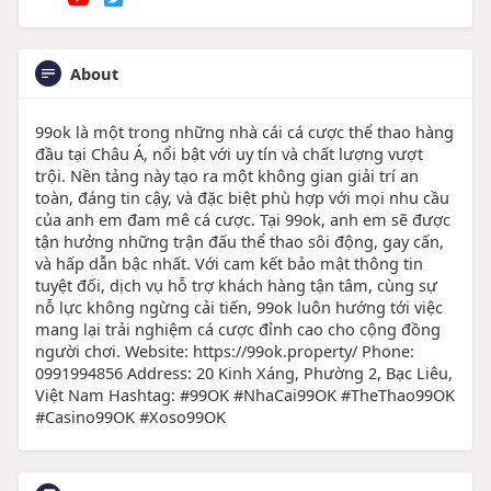
About
99ok là một trong những nhà cái cá cược thể thao hàng
đầu tại Châu Á, nổi bật với uy tín và chất lượng vượt
trội. Nền tảng này tạo ra một không gian giải trí an
toàn, đáng tin cậy, và đặc biệt phù hợp với mọi nhu cầu
của anh em đam mê cá cược. Tại 99ok, anh em sẽ được
tận hưởng những trận đấu thể thao sôi động, gay cấn,
và hấp dẫn bậc nhất. Với cam kết bảo mật thông tin
tuyệt đối, dịch vụ hỗ trợ khách hàng tận tâm, cùng sự
nỗ lực không ngừng cải tiến, 99ok luôn hướng tới việc
mang lại trải nghiệm cá cược đỉnh cao cho cộng đồng
người chơi. Website: https://99ok.property/ Phone:
0991994856 Address: 20 Kinh Xáng, Phường 2, Bạc Liêu,
Việt Nam Hashtag: #99OK #NhaCai99OK #TheThao99OK
#Casino99OK #Xoso99OK