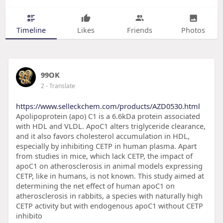
Timeline
Likes
Friends
Photos
99OK
2
- Translate
https://www.selleckchem.com/products/AZD0530.html
Apolipoprotein (apo) C1 is a 6.6kDa protein associated
with HDL and VLDL. ApoC1 alters triglyceride clearance,
and it also favors cholesterol accumulation in HDL,
especially by inhibiting CETP in human plasma. Apart
from studies in mice, which lack CETP, the impact of
apoC1 on atherosclerosis in animal models expressing
CETP, like in humans, is not known. This study aimed at
determining the net effect of human apoC1 on
atherosclerosis in rabbits, a species with naturally high
CETP activity but with endogenous apoC1 without CETP
inhibito