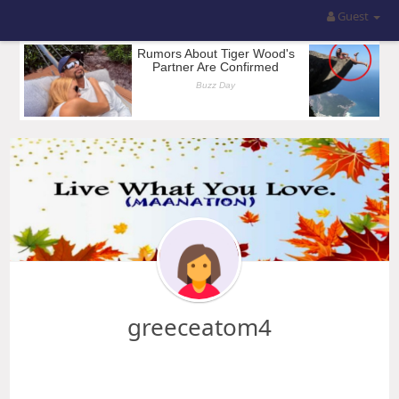
Guest
greeceatom4