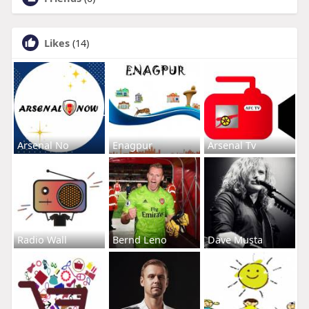
Likes
(14)
Arsenal No
Enagpur
Arsenal Tv
Radio Wall
Bernd Leno
Dave Musta