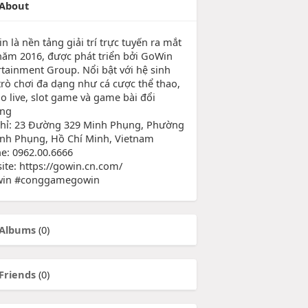
About
 là nền tảng giải trí trực tuyến ra mắt
năm 2016, được phát triển bởi GoWin
rtainment Group. Nổi bật với hệ sinh
 trò chơi đa dạng như cá cược thể thao,
no live, slot game và game bài đổi
ng
chỉ: 23 Đường 329 Minh Phụng, Phường
inh Phụng, Hồ Chí Minh, Vietnam
e: 0962.00.6666
ite: https://gowin.cn.com/
win #conggamegowin
Albums
(0)
Friends
(0)