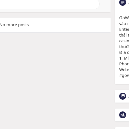
GoWin
vào 
No more posts
Ente
thái
casi
thưở
Địa 
1, M
Phon
Webs
#go