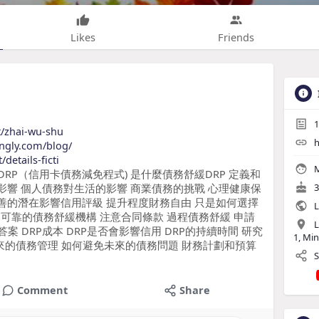
Likes
Friends
1
et/zhai-wu-shu
h
ingly.com/blog/
details-ficti
M
DRP（信用卡債務減免程式) 是什麼債務舒緩DRP 定義和
的影響 個人債務對生活的影響 商業債務的挑戰 心理健康保
3
改善的潛在影響信用評級 提升程度財務自由 只是如何選擇
L
到可靠的債務舒緩機構 注意合同條款 過程債務舒緩 申請
L
案 DRP成本 DRP是否會影響信用 DRP的持續時間 研究
1, Mi
來的債務管理 如何避免未來的債務問題 財務計劃和預算
S
Comment
Share