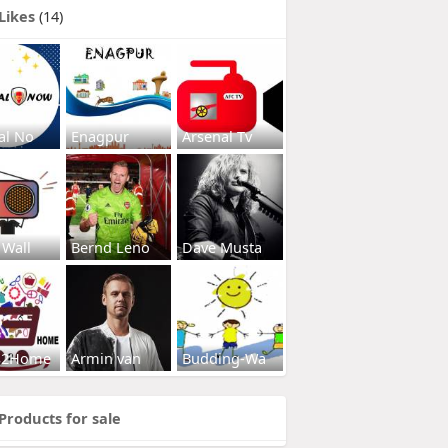
Likes
(14)
al No
Enagpur
Arsenal Tv
 Wall
Bernd Leno
Dave Musta
s2Home
Armin van
Budding-Wa
Products for sale