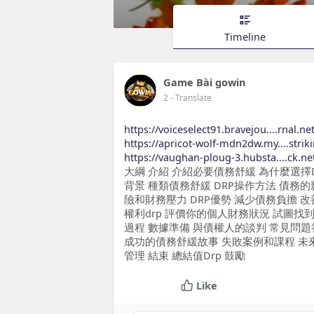
Timeline
Game Bài gowin
2
- Translate
https://voiceselect91.bravejou....rnal.n
https://apricot-wolf-mdn2dw.my....strik
https://vaughan-ploug-3.hubsta....ck.net/
大綱 介紹 介紹必要債務舒緩 為什麼選擇
背景 種類債務舒緩 DRP操作方法 債務
險和財務壓力 DRP優勢 減少債務負擔 
權利drp 評價你的個人財務狀況 試圖找
過程 數據準備 與債權人的談判 常見問題答
成功的債務舒緩故事 失敗案例和課程 未
管理 結束 總結值Drp 鼓勵
Like