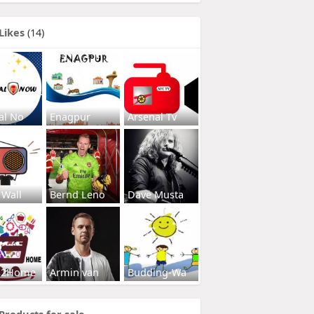
Likes
(14)
al No
Enagpur
Arsenal Tv
 Wall
Bernd Leno
Dave Musta
s2Home
Armin van
Budding-Wa
Products for sale