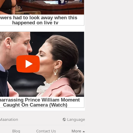
Language
Maanation
Blog
Contact Us
More