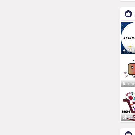
Arsen
Radio
Shop