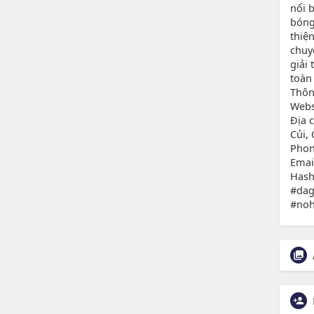
nổi 
bóng
thiệ
chuy
giải 
toàn
Thông
Websi
Địa 
Củi,
Phon
Emai
Hash
#dag
#no