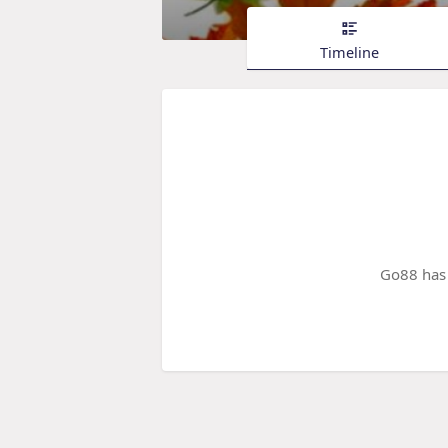
Timeline
Go88 has 