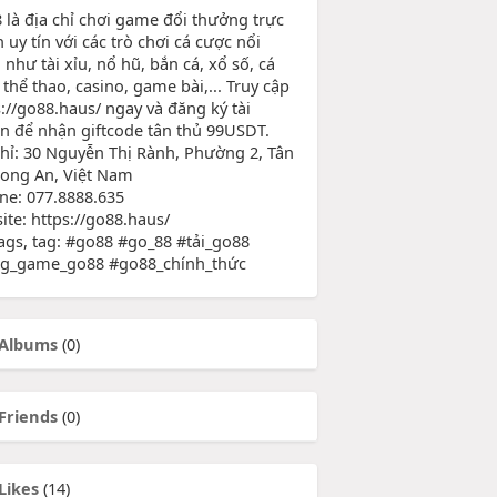
 là địa chỉ chơi game đổi thưởng trực
 uy tín với các trò chơi cá cược nổi
 như tài xỉu, nổ hũ, bắn cá, xổ số, cá
thể thao, casino, game bài,... Truy cập
s://go88.haus/ ngay và đăng ký tài
n để nhận giftcode tân thủ 99USDT.
chỉ: 30 Nguyễn Thị Rành, Phường 2, Tân
Long An, Việt Nam
ine: 077.8888.635
ite: https://go88.haus/
ags, tag: #go88 #go_88 #tải_go88
g_game_go88 #go88_chính_thức
Albums
(0)
Friends
(0)
Likes
(14)