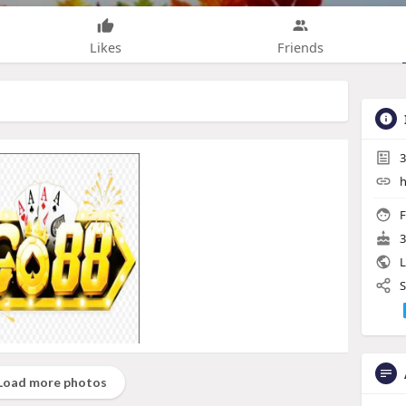
Likes
Friends
3
h
F
3
L
S
Load more photos