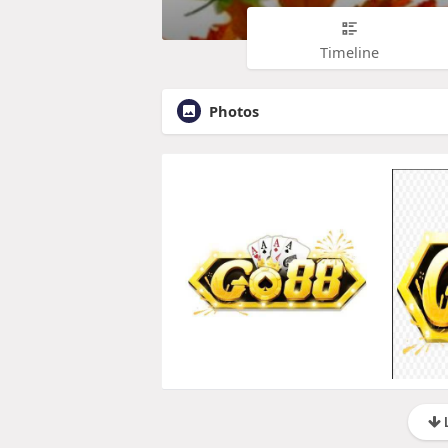
Timeline
Photos