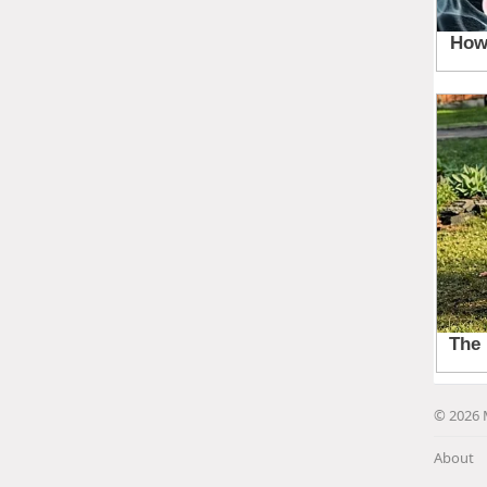
© 2026 
About