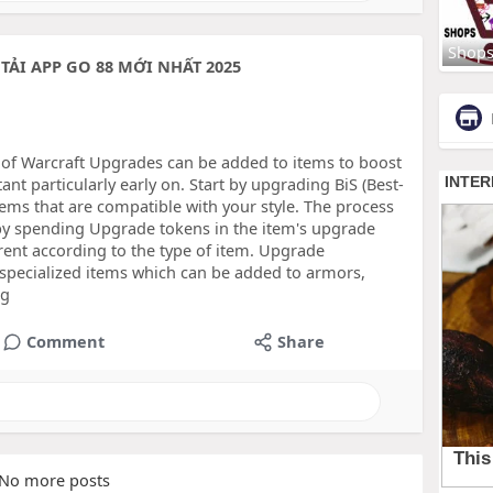
Shop
TẢI APP GO 88 MỚI NHẤT 2025
 of Warcraft Upgrades can be added to items to boost
ant particularly early on. Start by upgrading BiS (Best-
tems that are compatible with your style. The process
by spending Upgrade tokens in the item's upgrade
rent according to the type of item. Upgrade
ecialized items which can be added to armors,
ng
Comment
Share
No more posts