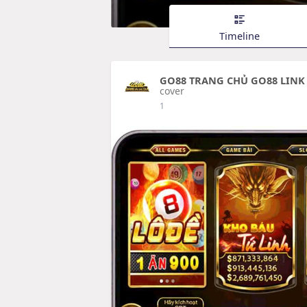
Timeline
GO88 TRANG CHỦ GO88 LINK 
cover
1