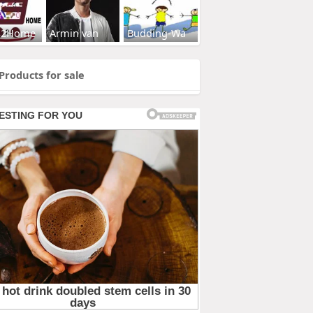
s2Home
Armin van
Budding-Wa
Products for sale