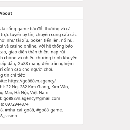
About
 là cổng game bài đổi thưởng và cá
 trực tuyến uy tín, chuyên cung cấp các
hơi như tài xỉu, poker, tiến lên, nổ hũ,
cá và casino online. Với hệ thống bảo
cao, giao diện thân thiện, nạp rút
h chóng và nhiều chương trình khuyến
hấp dẫn, Go88 mang đến trải nghiệm
trí đỉnh cao cho người chơi.
 tin chi tiết:
ite: https://go888vn.agency/
chỉ: 22 Ng. 282 Kim Giang, Kim Văn,
g Mai, Hà Nội, Việt Nam
l: go888vn.agency@gmail.com
e: 0972944874
8, #nha_cai_go88, #go88_game,
8_casino