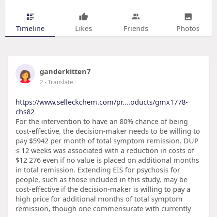
Timeline
Likes
Friends
Photos
ganderkitten7
2
- Translate
https://www.selleckchem.com/pr....oducts/gmx1778-
chs82
For the intervention to have an 80% chance of being
cost-effective, the decision-maker needs to be willing to
pay $5942 per month of total symptom remission. DUP
≤ 12 weeks was associated with a reduction in costs of
$12 276 even if no value is placed on additional months
in total remission. Extending EIS for psychosis for
people, such as those included in this study, may be
cost-effective if the decision-maker is willing to pay a
high price for additional months of total symptom
remission, though one commensurate with currently