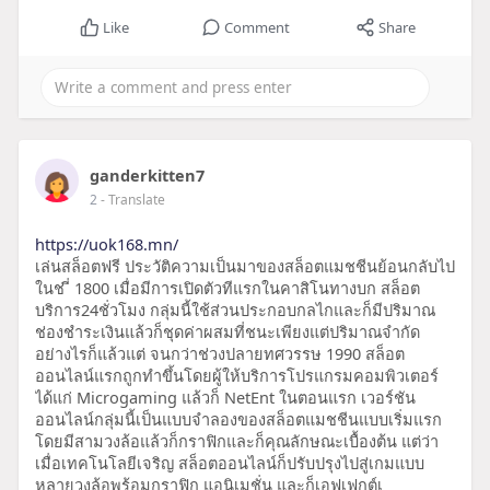
Like
Comment
Share
ganderkitten7
2
- Translate
https://uok168.mn/
เล่นสล็อตฟรี ประวัติความเป็นมาของสล็อตแมชชีนย้อนกลับไป
ในช่ ี่ 1800 เมื่อมีการเปิดตัวทีแรกในคาสิโนทางบก สล็อต
บริการ24ชั่วโมง กลุ่มนี้ใช้ส่วนประกอบกลไกและก็มีปริมาณ
ช่องชำระเงินแล้วก็ชุดค่าผสมที่ชนะเพียงแต่ปริมาณจำกัด
อย่างไรก็แล้วแต่ จนกว่าช่วงปลายทศวรรษ 1990 สล็อต
ออนไลน์แรกถูกทำขึ้นโดยผู้ให้บริการโปรแกรมคอมพิวเตอร์
ได้แก่ Microgaming แล้วก็ NetEnt ในตอนแรก เวอร์ชัน
ออนไลน์กลุ่มนี้เป็นแบบจำลองของสล็อตแมชชีนแบบเริ่มแรก
โดยมีสามวงล้อแล้วก็กราฟิกและก็คุณลักษณะเบื้องต้น แต่ว่า
เมื่อเทคโนโลยีเจริญ สล็อตออนไลน์ก็ปรับปรุงไปสู่เกมแบบ
หลายวงล้อพร้อมกราฟิก แอนิเมชั่น และก็เอฟเฟกต์เ