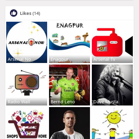
Likes
(14)
Arsenal No
Enagpur
Arsenal Tv
Radio Wall
Bernd Leno
Dave Musta