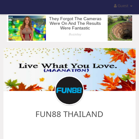
Guest
FUN88 THAILAND