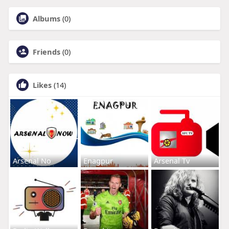
Albums
(0)
Friends
(0)
Likes
(14)
Arsenal No
Enagpur
Arsenal Tv