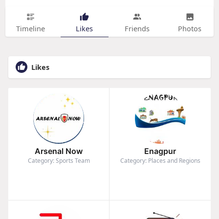
Timeline
Likes
Friends
Photos
Likes
Arsenal Now
Enagpur
Category: Sports Team
Category: Places and Regions