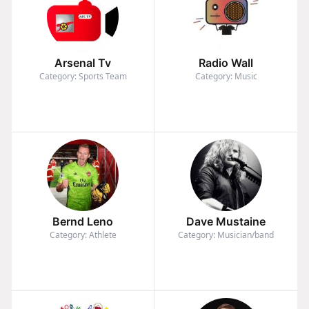
Arsenal Tv
Radio Wall
Category: Sports Team
Category: Music
Bernd Leno
Dave Mustaine
Category: Athlete
Category: Musician/band