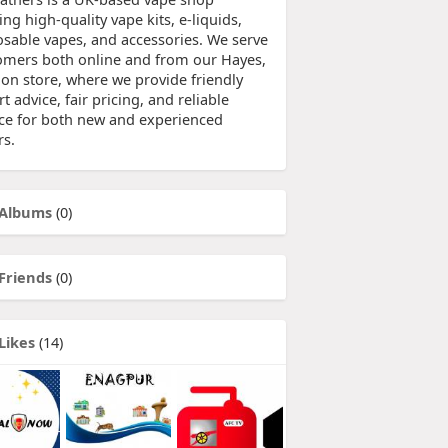
ing high-quality vape kits, e-liquids,
osable vapes, and accessories. We serve
omers both online and from our Hayes,
on store, where we provide friendly
t advice, fair pricing, and reliable
ice for both new and experienced
rs.
Albums
(0)
Friends
(0)
Likes
(14)