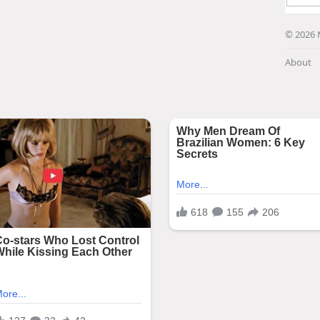
© 2026 
About