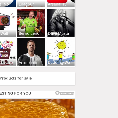
al No
Enagpur
Arsenal Tv
 Wall
Bernd Leno
Dave Musta
s2Home
Armin van
Budding-Wa
Products for sale