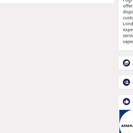
offer
disp
cust
Lond
exper
serv
vape