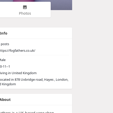
Photos
Info
posts
ttps://fogfathers.co.uk/
ale
0-11--1
iving in United Kingdom
ocated in 878 Uxbridge road, Hayes , London,
d Kingdom
About
athers is a UK-based vape shop