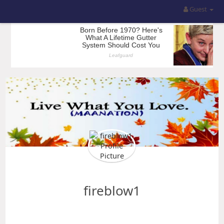
Guest
fireblow1