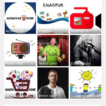
Arsenal No
Enagpur
Arsenal Tv
Radio Wall
Bernd Leno
Dave Musta
Shops2Home
Armin van
Budding-Wa