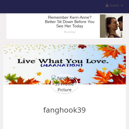
Guest
fanghook39