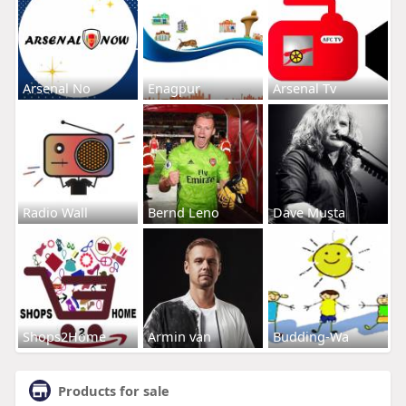
Arsenal No
Enagpur
Arsenal Tv
Radio Wall
Bernd Leno
Dave Musta
Shops2Home
Armin van
Budding-Wa
Products for sale