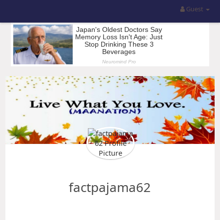
Guest
factpajama62