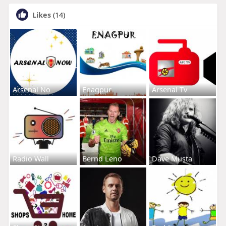
Likes
(14)
Arsenal No
Enagpur
Arsenal Tv
Radio Wall
Bernd Leno
Dave Musta