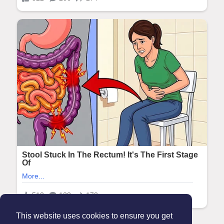
This website uses cookies to ensure you get