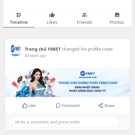
Timeline
Likes
Friends
Photos
Trang chủ F8BET
changed his profile cover
48 week ago
Like
Comment
Share