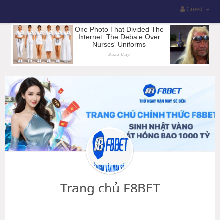
Guest
Trang chủ F8BET