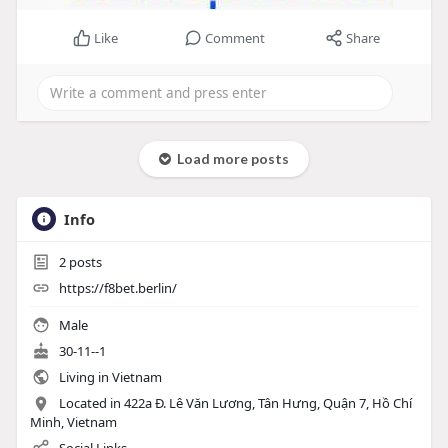
Like
Comment
Share
Load more posts
Info
2
posts
https://f8bet.berlin/
Male
30-11--1
Living in Vietnam
Located in 422a Đ. Lê Văn Lương, Tân Hưng, Quận 7, Hồ Chí
Minh, Vietnam
Social Links