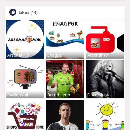
Likes
(14)
Arsenal No
Enagpur
Arsenal Tv
Radio Wall
Bernd Leno
Dave Musta