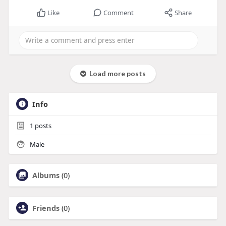
Like
Comment
Share
Load more posts
Info
1
posts
Male
Albums
(0)
Friends
(0)