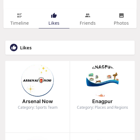
Timeline
Likes
Friends
Photos
Likes
Arsenal Now
Enagpur
Category: Sports Team
Category: Places and Regions