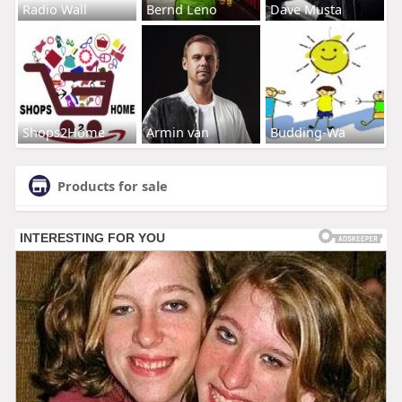
Radio Wall
Bernd Leno
Dave Musta
Shops2Home
Armin van
Budding-Wa
Products for sale