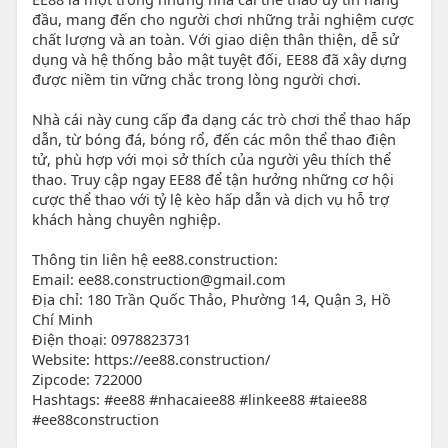
đầu, mang đến cho người chơi những trải nghiệm cược
chất lượng và an toàn. Với giao diện thân thiện, dễ sử
dụng và hệ thống bảo mật tuyệt đối, EE88 đã xây dựng
được niềm tin vững chắc trong lòng người chơi.
Nhà cái này cung cấp đa dạng các trò chơi thể thao hấp
dẫn, từ bóng đá, bóng rổ, đến các môn thể thao điện
tử, phù hợp với mọi sở thích của người yêu thích thể
thao. Truy cập ngay EE88 để tận hưởng những cơ hội
cược thể thao với tỷ lệ kèo hấp dẫn và dịch vụ hỗ trợ
khách hàng chuyên nghiệp.
Thông tin liên hệ ee88.construction:
Email: ee88.construction@gmail.com
Địa chỉ: 180 Trần Quốc Thảo, Phường 14, Quận 3, Hồ
Chí Minh
Điện thoại: 0978823731
Website: https://ee88.construction/
Zipcode: 722000
Hashtags: #ee88 #nhacaiee88 #linkee88 #taiee88
#ee88construction