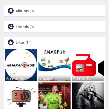
Albums
(0)
Friends
(0)
Likes
(14)
Arsenal No
Enagpur
Arsenal Tv