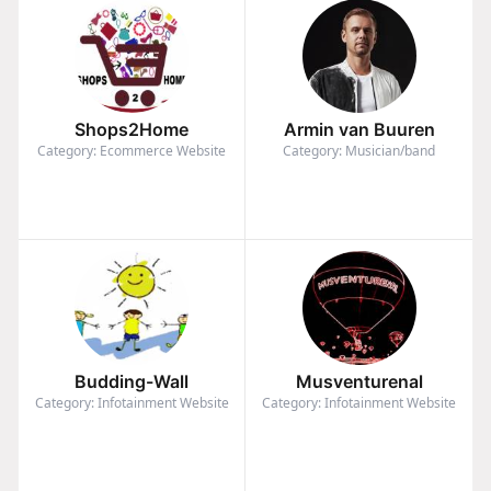
Shops2Home
Armin van Buuren
Category: Ecommerce Website
Category: Musician/band
Budding-Wall
Musventurenal
Category: Infotainment Website
Category: Infotainment Website