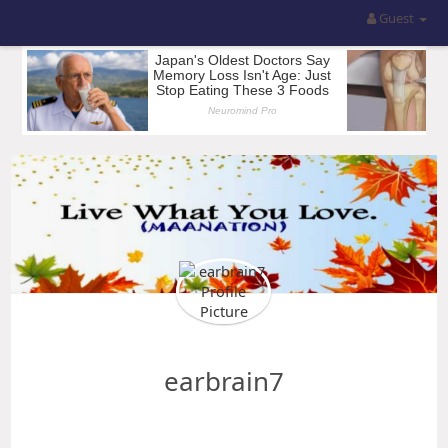
Guest
earbrain7