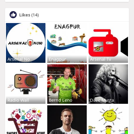
Likes
(14)
Arsenal No
Enagpur
Arsenal Tv
Radio Wall
Bernd Leno
Dave Musta