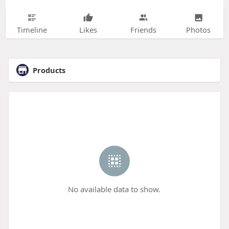
Timeline
Likes
Friends
Photos
Products
No available data to show.