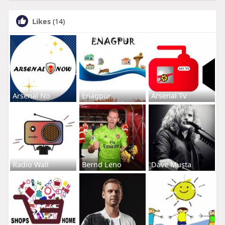
Likes
(14)
Arsenal No
Enagpur
Arsenal Tv
Radio Wall
Bernd Leno
Dave Musta