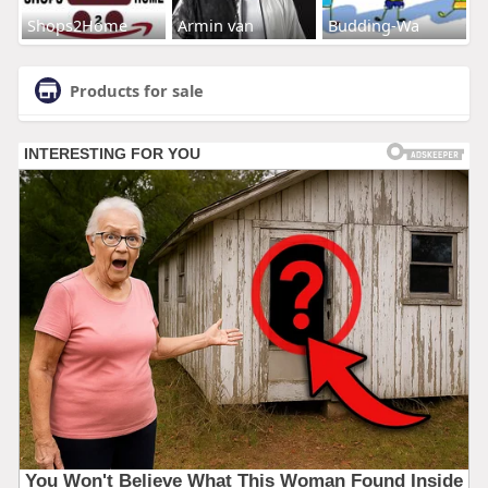
Shops2Home
Armin van
Budding-Wa
Products for sale