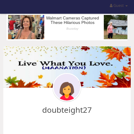
Guest
doubteight27