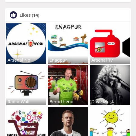
Likes
(14)
Arsenal No
Enagpur
Arsenal Tv
Radio Wall
Bernd Leno
Dave Musta