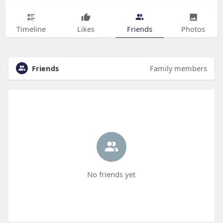
Timeline
Likes
Friends
Photos
Friends
Family members
No friends yet