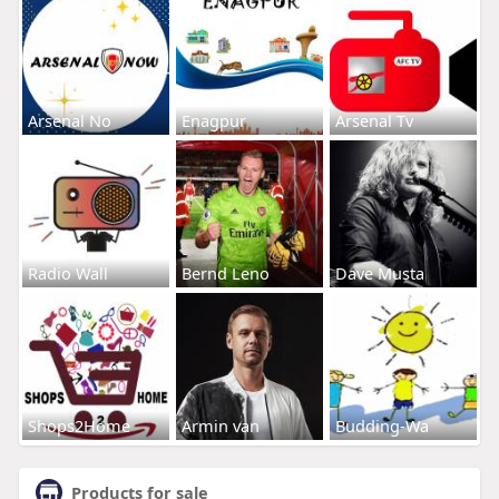
Arsenal No
Enagpur
Arsenal Tv
Radio Wall
Bernd Leno
Dave Musta
Shops2Home
Armin van
Budding-Wa
Products for sale