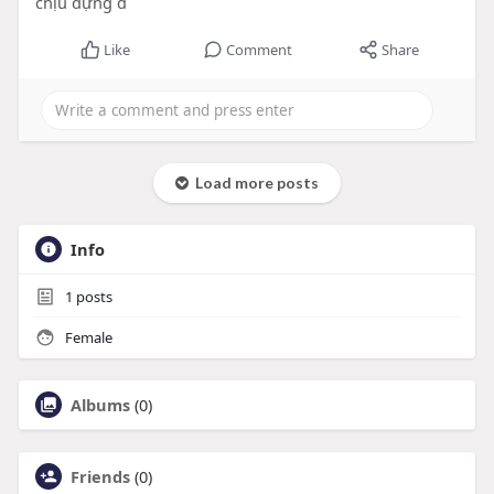
chịu đựng đ
Like
Comment
Share
Load more posts
Info
1
posts
Female
Albums
(0)
Friends
(0)