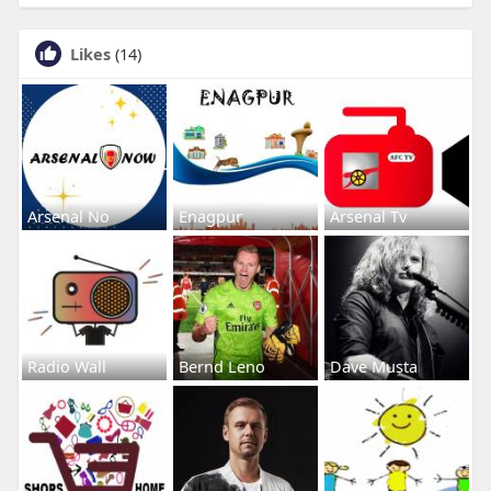
Likes
(14)
Arsenal No
Enagpur
Arsenal Tv
Radio Wall
Bernd Leno
Dave Musta