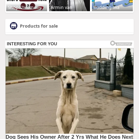
Shops2Home
Armin van
Budding-Wa
Products for sale