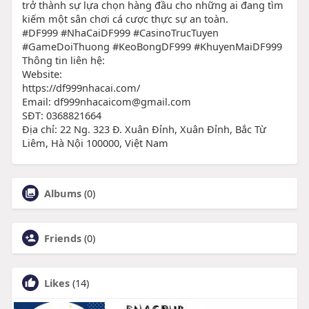
trở thành sự lựa chọn hàng đầu cho những ai đang tìm
kiếm một sân chơi cá cược thực sự an toàn.
#DF999 #NhaCaiDF999 #CasinoTrucTuyen
#GameDoiThuong #KeoBongDF999 #KhuyenMaiDF999
Thông tin liên hệ:
Website:
https://df999nhacai.com/
Email: df999nhacaicom@gmail.com
SĐT: 0368821664
Địa chỉ: 22 Ng. 323 Đ. Xuân Đỉnh, Xuân Đỉnh, Bắc Từ
Liêm, Hà Nội 100000, Việt Nam
Albums
(0)
Friends
(0)
Likes
(14)