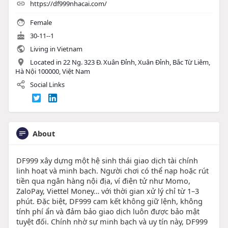
https://df999nhacai.com/
Female
30-11--1
Living in Vietnam
Located in 22 Ng. 323 Đ. Xuân Đỉnh, Xuân Đỉnh, Bắc Từ Liêm,
Hà Nội 100000, Việt Nam
Social Links
About
DF999 xây dựng một hệ sinh thái giao dịch tài chính
linh hoạt và minh bạch. Người chơi có thể nạp hoặc rút
tiền qua ngân hàng nội địa, ví điện tử như Momo,
ZaloPay, Viettel Money… với thời gian xử lý chỉ từ 1–3
phút. Đặc biệt, DF999 cam kết không giữ lệnh, không
tính phí ẩn và đảm bảo giao dịch luôn được bảo mật
tuyệt đối. Chính nhờ sự minh bạch và uy tín này, DF999