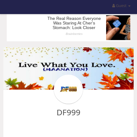
Guest
DF999