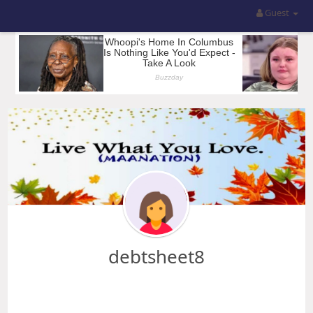
Guest
debtsheet8