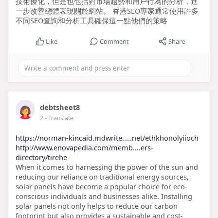
技術優化，但是也包括對市場趨勢和用戶行為的分析，進
一步改善總體表現關於網站。 香港SEO專家通常使用許多
不同SEO查詢和分析工具確保這一點他們的策略
Like
Comment
Share
debtsheet8
2
- Translate
https://norman-kincaid.mdwrite.....net/ethkhonolyiioch
http://www.enovapedia.com/memb....ers-
directory/tirehe
When it comes to harnessing the power of the sun and
reducing our reliance on traditional energy sources,
solar panels have become a popular choice for eco-
conscious individuals and businesses alike. Installing
solar panels not only helps to reduce our carbon
footprint but also provides a sustainable and cost-