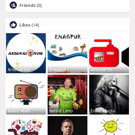
Friends
(0)
Likes
(14)
Arsenal No
Enagpur
Arsenal Tv
Radio Wall
Bernd Leno
Dave Musta