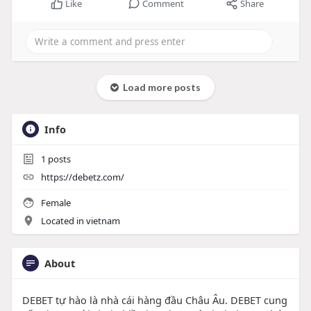
Like
Comment
Share
Load more posts
Info
1
posts
https://debetz.com/
Female
Located in vietnam
About
DEBET tự hào là nhà cái hàng đầu Châu Âu. DEBET cung