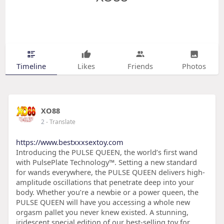
Timeline
Likes
Friends
Photos
XO88
2
- Translate
https://www.bestxxxsextoy.com
Introducing the PULSE QUEEN, the world’s first wand
with PulsePlate Technology™. Setting a new standard
for wands everywhere, the PULSE QUEEN delivers high-
amplitude oscillations that penetrate deep into your
body. Whether you’re a newbie or a power queen, the
PULSE QUEEN will have you accessing a whole new
orgasm pallet you never knew existed. A stunning,
iridescent special edition of our best-selling toy for