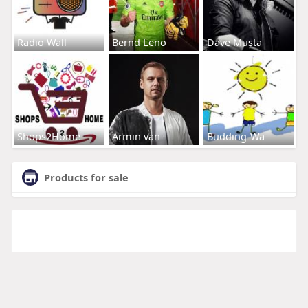
Radio Wall
Bernd Leno
Dave Musta
Shops2Home
Armin van
Budding-Wa
Products for sale