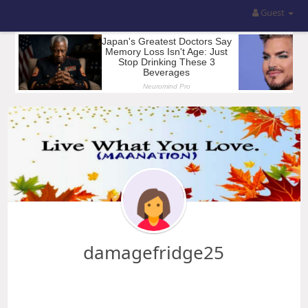
Guest
damagefridge25