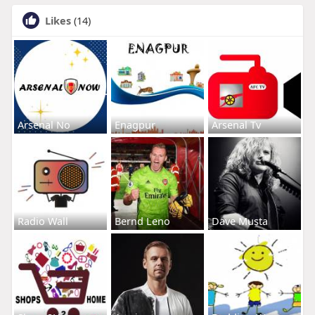
Likes
(14)
Arsenal No
Enagpur
Arsenal Tv
Radio Wall
Bernd Leno
Dave Musta